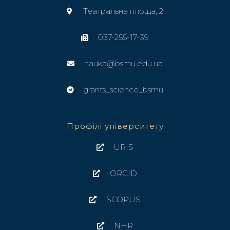
Театральна площа, 2
037-255-17-39
nauka@bsmu.edu.ua
grants_science_bsmu
Профілі університету
URIS
ORCID
SCOPUS
NHR