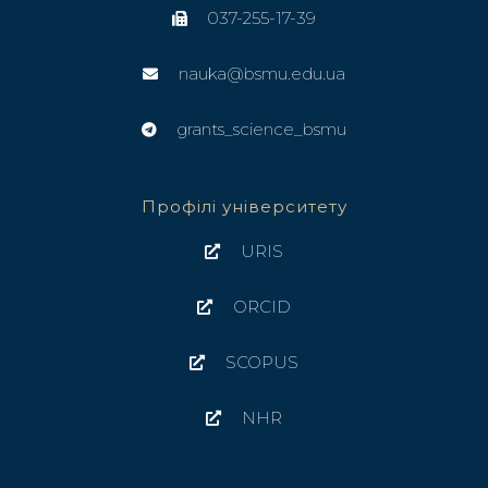
037-255-17-39
nauka@bsmu.edu.ua
grants_science_bsmu
Профілі університету
URIS
ORCID
SCOPUS
NHR