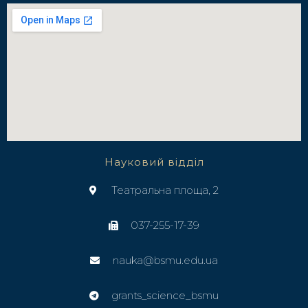
Науковий відділ
Театральна площа, 2
037-255-17-39
nauka@bsmu.edu.ua
grants_science_bsmu