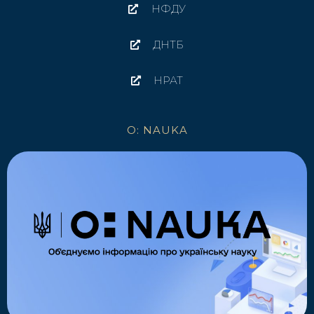
НФДУ
ДНТБ
НРАТ
O: NAUKA