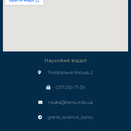
Науковий відділ
Театральна площа, 2
037-255-17-39
nauka@bsmu.edu.ua
grants_science_bsmu