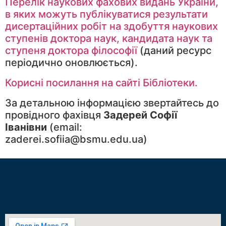
Перелік наукових фахових видань України,
в яких можуть публікуватися результати
дисертаційних робіт на здобуття наукових
ступенів доктора наук, кандидата наук та
ступеня доктора філософії
(даний ресурс
періодично оновлюється).
Корисні посилання на сайті Бібліотеки.
За детальною інформацією звертайтесь до
провідного фахівця
Задерей Софії
Іванівни
(email:
zaderei.sofiia@bsmu.edu.ua)