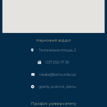
Науковий відділ
Театральна площа, 2
037-255-17-39
nauka@bsmu.edu.ua
grants_science_bsmu
Профілі університету