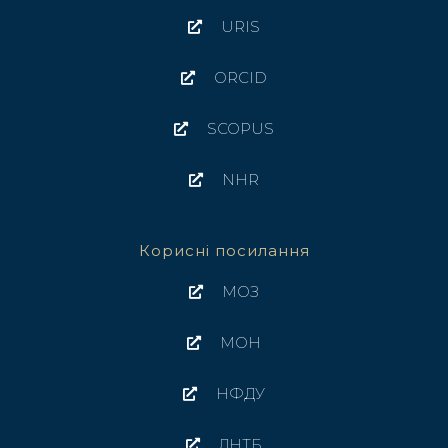
URIS
ORCID
SCOPUS
NHR
Корисні посилання
МОЗ
МОН
НФДУ
ДНТБ