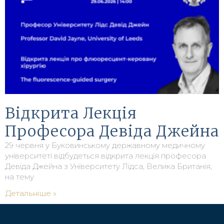
Відкрита Лекція
Професора Девіда Джейна
29 червня у Буковинському державному медичному
університеті відбудеться відкрита лекція професора
Девіда Джейна з Університету Лідса, Велика Британія,
на тему
Детальніше »