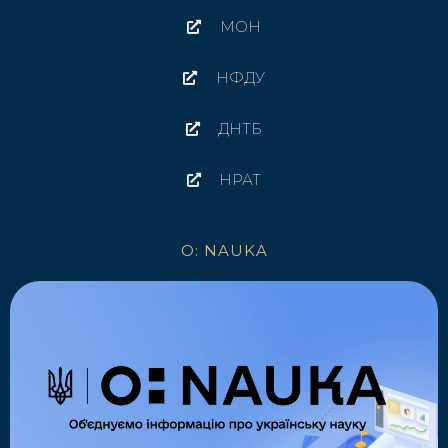
МОН
НФДУ
ДНТБ
НРАТ
O: NAUKA