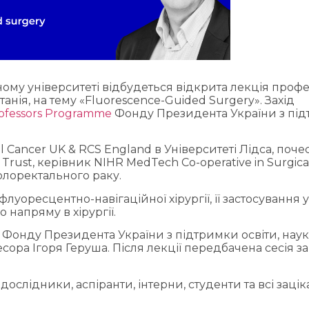
му університеті відбудеться відкрита лекція проф
анія, на тему «Fluorescence-Guided Surgery». Захід
rofessors Programme
Фонду Президента України з пі
 Cancer UK & RCS England в Університеті Лідса, поч
 Trust, керівник NIHR MedTech Co-operative in Surgica
олоректального раку.
луоресцентно-навігаційної хірургії, її застосування у
 напряму в хірургії.
 Фонду Президента України з підтримки освіти, наук
ра Ігоря Геруша. Після лекції передбачена сесія за
дослідники, аспіранти, інтерни, студенти та всі зацік