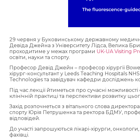
29 червня у Буковинському державному медично
Девіда Джейна з Університету Лідса, Велика Брит
проходитиме у межах програми
UK-UA Visiting P
освіти, науки та спорту.
Професор Девід Джейн – професор хірургії Bowel
хірург-консультант у Leeds Teaching Hospitals NHS
Technologies та завідувач кафедри досліджень к
Під час лекції йтиметься про сучасні можливості ф
клінічній практиці та перспективи розвитку цього
Захід розпочнеться з вітального слова директора
спорту Юрія Петрушенка та ректора БДМУ, професо
відповідей.
До участі запрошуються лікарі-хірурги, онкологи, 
фахівці.