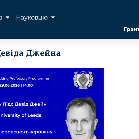
а
Науковцю
Гран
Девіда Джейна