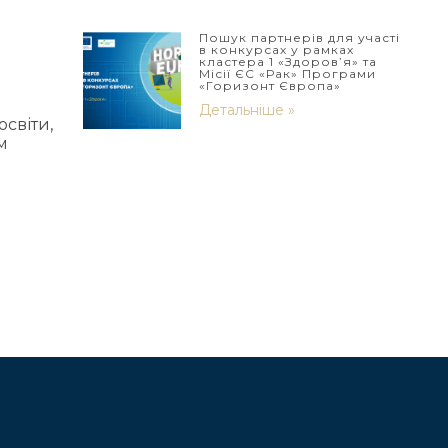
Пошук партнерів для участі
в конкурсах у рамках
кластера 1 «Здоров’я» та
Місії ЄС «Рак» Програми
«Горизонт Європа»
Детальніше »
світи,
м