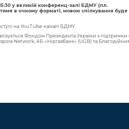
15:30 у великій конференц-залі БДМУ (пл.
дитиме в очному форматі, мовою спілкування буде
оступі на YouTube-каналі БДМУ.
еалізується Фондом Президента України з підтримки о
iaspora Network, АБ «Укргазбанк» (UGB) та Благодійни