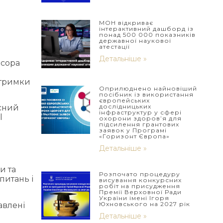
МОН відкриває
інтерактивний дашборд із
понад 500 000 показників
державної наукової
атестації
Детальніше »
есора
дтримки
Оприлюднено найновіший
посібник із використання
європейських
дослідницьких
есний
інфраструктур у сфері
l
охорони здоров’я для
підсилення грантових
заявок у Програмі
«Горизонт Європа»
Детальніше »
и та
Розпочато процедуру
питань і
висування конкурсних
робіт на присудження
Премії Верховної Ради
України імені Ігоря
Юхновського на 2027 рік
авлені
Детальніше »