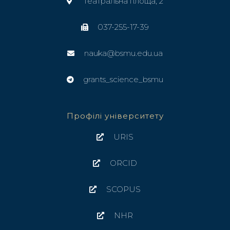
Театральна площа, 2
037-255-17-39
nauka@bsmu.edu.ua
grants_science_bsmu
Профілі університету
URIS
ORCID
SCOPUS
NHR