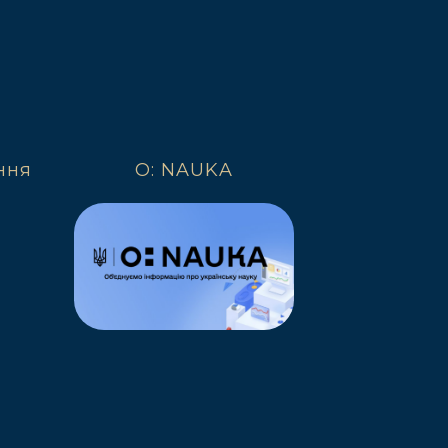
ння
O: NAUKA