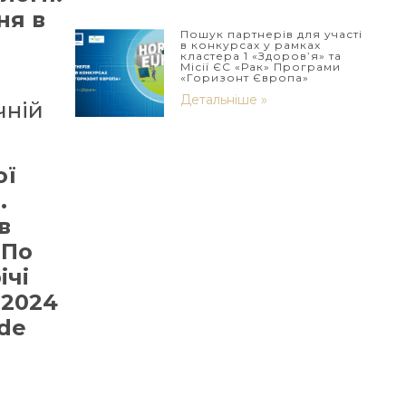
ня в
Пошук партнерів для участі
в конкурсах у рамках
кластера 1 «Здоров’я» та
Місії ЄС «Рак» Програми
«Горизонт Європа»
Детальніше »
чній
ої
.
в
 По
ічі
 2024
 de