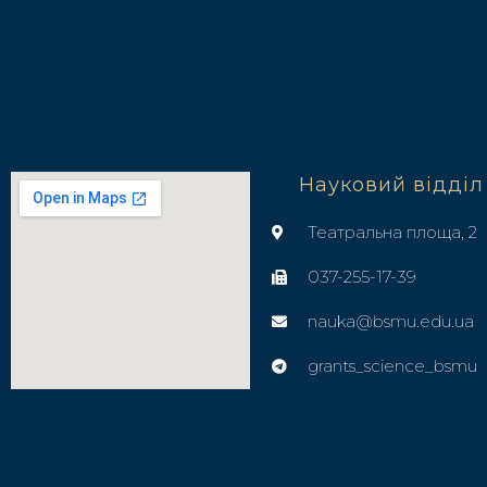
Науковий відділ
Театральна площа, 2
037-255-17-39
nauka@bsmu.edu.ua
grants_science_bsmu