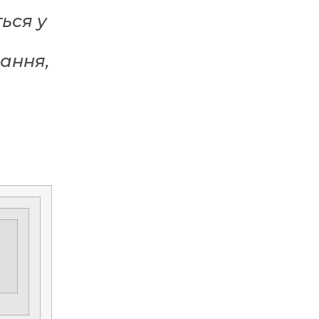
ься у
вання,