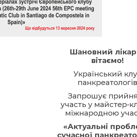
Шановний лікар
вітаємо!
Український кл
панкреатологі
Запрошує прийн
участь у майстер-кл
міжнародною учас
«Актуальні проб
сучасної панкреатол