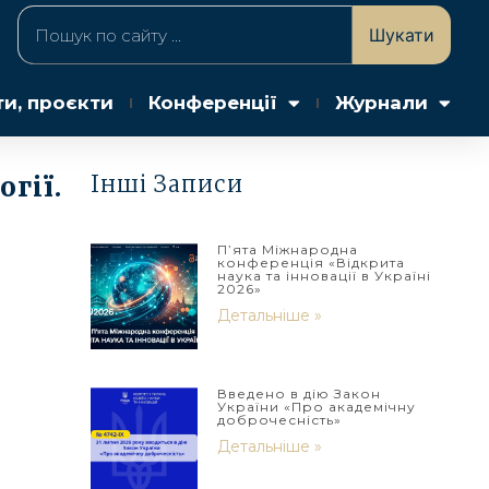
Шукати
ти, проєкти
Конференції
Журнали
гії.
Інші Записи
П’ята Міжнародна
конференція «Відкрита
наука та інновації в Україні
2026»
Детальніше »
Введено в дію Закон
України «Про академічну
доброчесність»
Детальніше »