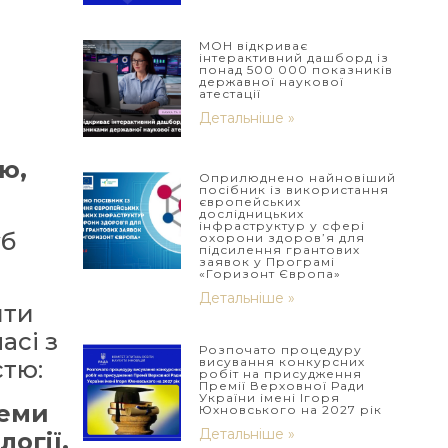
МОН відкриває
інтерактивний дашборд із
понад 500 000 показників
державної наукової
атестації
Детальніше »
ю,
Оприлюднено найновіший
посібник із використання
європейських
дослідницьких
інфраструктур у сфері
уб
охорони здоров’я для
підсилення грантових
заявок у Програмі
в
«Горизонт Європа»
Детальніше »
яти
асі з
Розпочато процедуру
висування конкурсних
тю:​
робіт на присудження
Премії Верховної Ради
України імені Ігоря
леми
Юхновського на 2027 рік
Детальніше »
огії.