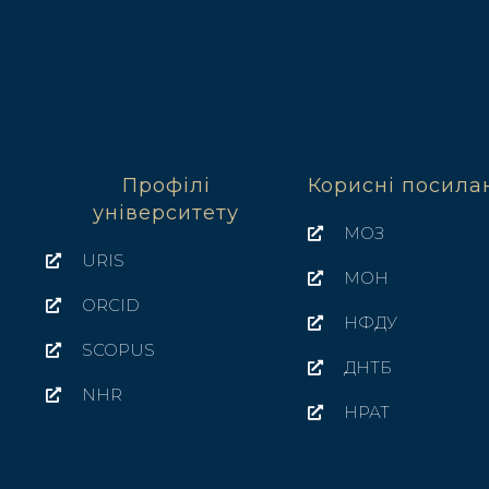
Профілі
Корисні посила
університету
МОЗ
URIS
МОН
ORCID
НФДУ
SCOPUS
ДНТБ
NHR
НРАТ