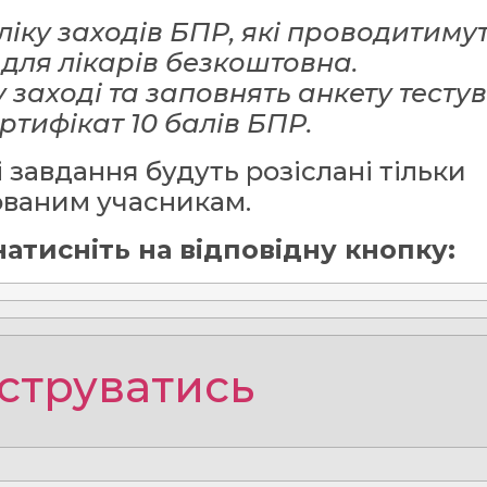
іку заходів БПР, які проводитимут
 для лікарів безкоштовна.
 заході та заповнять анкету тесту
тифікат 10 балів БПР.
і завдання будуть розіслані тільки
ованим учасникам.
атисніть на відповідну кнопку:
струватись