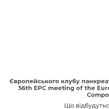
Європейського клубу панкреато
56th EPC meeting of the Eur
Compos
Що відбудутьс