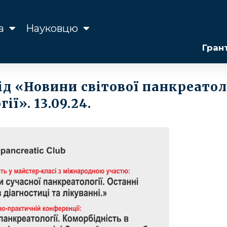
а
Науковцю
Гран
д «Новини світової панкреатоло
ї». 13.09.24.