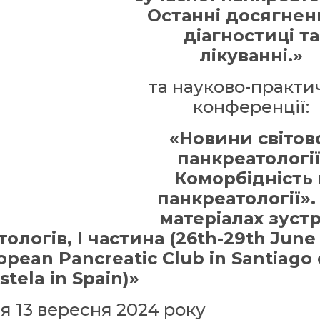
Останні досягнен
діагностиці та
лікуванні.»
​та науково-практи
конференції:
«Новини світов
панкреатології
Коморбідність 
панкреатології».
матеріалах зустр
логів, I частина (26th-29th June
opean Pancreatic Club in Santiago
tela in Spain)»
я 13 вересня 2024 року