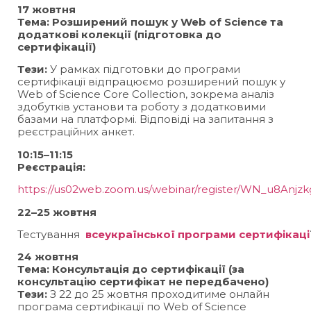
17 жовтня
Тема: Розширений пошук у Web of Science та
додаткові колекції (підготовка до
сертифікації)
Тези:
У рамках підготовки до програми
сертифікації відпрацюємо розширений пошук у
Web of Science Core Collection, зокрема аналіз
здобутків установи та роботу з додатковими
базами на платформі. Відповіді на запитання з
реєстраційних анкет.
10:15–11:15
Реєстрація:
https://us02web.zoom.us/webinar/register/WN_u8An
22–25 жовтня
Тестування
всеукраїнської програми сертифікаці
24 жовтня
Тема: Консультація до сертифікації (за
консультацію сертифікат не передбачено)
Тези:
З 22 до 25 жовтня проходитиме онлайн
програма сертифікації по Web of Science