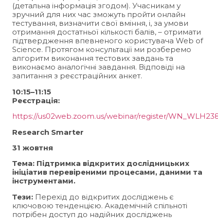
(детальна інформація згодом). Учасникам у
зручний для них час зможуть пройти онлайн
тестування, визначити свої вміння, і, за умови
отримання достатньої кількості балів, – отримати
підтвердження впевненого користувача Web of
Science. Протягом консультації ми розберемо
алгоритм виконання тестових завдань та
виконаємо аналогічні завдання. Відповіді на
запитання з реєстраційних анкет.
10:15–11:15
Реєстрація:
https://us02web.zoom.us/webinar/register/WN_WLH2
Research Smarter
31 жовтня
Тема: Підтримка відкритих дослідницьких
ініціатив перевіреними процесами, даними та
інструментами.
Тези:
Перехід до відкритих досліджень є
ключовою тенденцією. Академічній спільноті
потрібен доступ до надійних досліджень