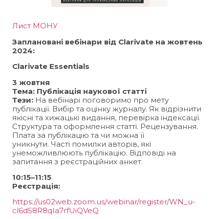
Лист МОНУ
Заплановані вебінари від Clarivate на жовтень
2024:
Clarivate Essentials
3 жовтня
Тема: Публікація наукової статті
Тези:
На вебінарі поговоримо про мету
публікації. Вибір та оцінку журналу. Як відрізнити
якісні та хижацькі видання, перевірка індексації.
Структура та оформлення статті. Рецензування.
Плата за публікацію та чи можна її
уникнути. Часті помилки авторів, які
унеможливлюють публікацію. Відповіді на
запитання з реєстраційних анкет.
10:15–11:15
Реєстрація:
https://us02web.zoom.us/webinar/register/WN_u-
cl6d58R8qIa7rfUiQVeQ