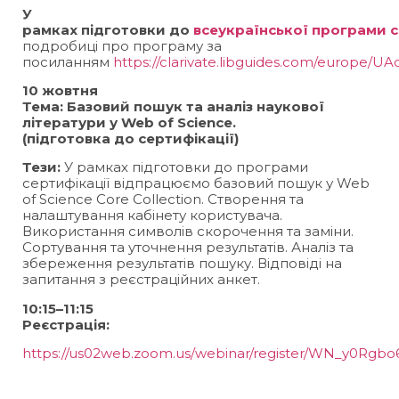
У
рамках підготовки до
всеукраїнської програми с
подробиці про програму за
посиланням
https://clarivate.libguides.com/europe/UAc
10 жовтня
Тема: Базовий пошук та аналіз наукової
літератури у Web of Science.
(підготовка до сертифікації)
Тези:
У рамках підготовки до програми
сертифікації відпрацюємо базовий пошук у Web
of Science Core Collection. Створення та
налаштування кабінету користувача.
Використання символів скорочення та заміни.
Сортування та уточнення результатів. Аналіз та
збереження результатів пошуку. Відповіді на
запитання з реєстраційних анкет.
10:15–11:15
Реєстрація:
https://us02web.zoom.us/webinar/register/WN_y0Rg