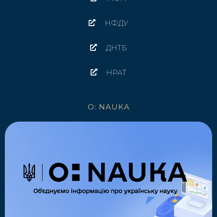
НФДУ
ДНТБ
НРАТ
O: NAUKA