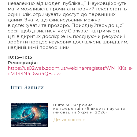
незалежно від моделі публікації. Науковці хочуть
мати можливість прочитати повний текст статті в
один клік, отримувати доступ до первинних
даних. Знати, що фінансування можна
відстежувати та прозоро. Приєднуйтесь до цієї
сесії, щоб дізнатися, як у Clarivate підтримують
цілі відкритих досліджень, поєднуючи ресурси і
зробити процес наукових досліджень швидшим,
надійнішим і прозорішим.
10:15–11:15
Реєстрація:
https://us02web.zoom.us/webinar/register/WN_XKs_s-
cMT4SN4Dwd4QEJaw
Інші Записи
П’ята Міжнародна
конференція «Відкрита наука та
інновації в Україні 2026»
Детальніше »