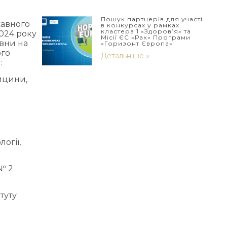
Пошук партнерів для участі
жавного
в конкурсах у рамках
кластера 1 «Здоров’я» та
2024 року
Місії ЄС «Рак» Програми
івни на
«Горизонт Європа»
ого
Детальніше »
:
дицини,
огії,
№ 2
туту