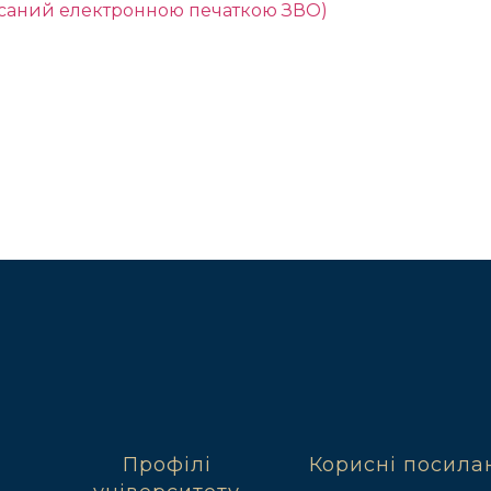
писаний електронною печаткою ЗВО)
Профілі
Корисні посила