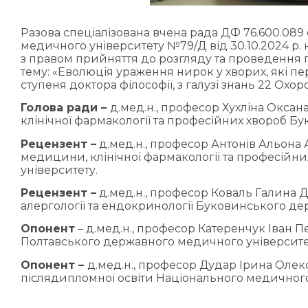
Разова спеціалізована вчена рада ДФ 76.600.089
медичного університету №79/Д від 30.10.2024 р. 
з правом прийняття до розгляду та проведення п
тему: «Еволюція ураження нирок у хворих, які п
ступеня доктора філософії, з галузі знань 22 Охо
Голова ради –
д.мед.н., професор Хухліна Оксан
клінічної фармакології та професійних хвороб 
Рецензент –
д.мед.н., професор Антонів Альона
медицини, клінічної фармакології та професій
університету.
Рецензент –
д.мед.н., професор Коваль Галина Д
алергології та ендокринології Буковинського д
Опонент
– д.мед.н., професор Катеренчук Іван 
Полтавського державного медичного університе
Опонент –
д.мед.н., професор Дудар Ірина Олекс
післядипломної освіти Національного медичного 