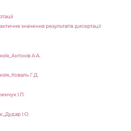
тації
актичне значення результатів дисертації
зія_Антонів А.А.
зія_Коваль Г.Д.
енчук І.П.
к_Дудар І.О.