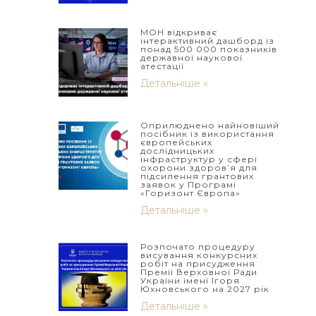
МОН відкриває
інтерактивний дашборд із
понад 500 000 показників
державної наукової
атестації
Детальніше »
Оприлюднено найновіший
посібник із використання
європейських
дослідницьких
інфраструктур у сфері
охорони здоров’я для
підсилення грантових
заявок у Програмі
«Горизонт Європа»
Детальніше »
Розпочато процедуру
висування конкурсних
робіт на присудження
Премії Верховної Ради
України імені Ігоря
Юхновського на 2027 рік
Детальніше »