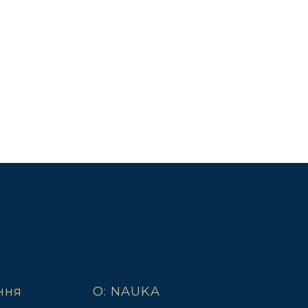
ння
O: NAUKA