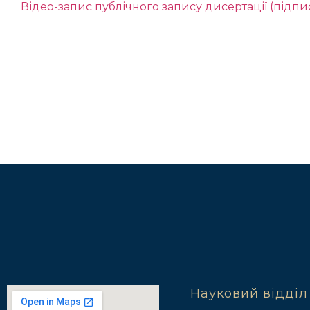
Відео-запис публічного запису дисертації (під
Науковий відділ