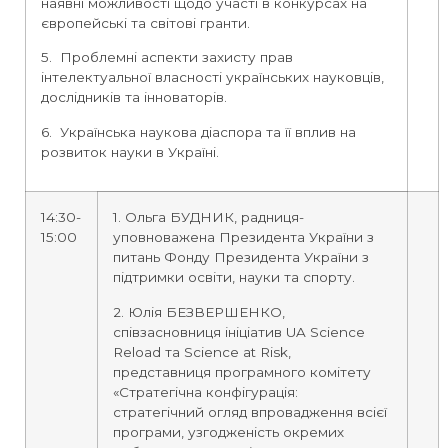
наявні можливості щодо участі в конкурсах на
європейські та світові гранти.
5. Проблемні аспекти захисту прав
інтелектуальної власності українських науковців,
дослідників та інноваторів.
6. Українська наукова діаспора та її вплив на
розвиток науки в Україні.
14:30-
1. Ольга БУДНИК, радниця-
15:00
уповноважена Президента України з
питань Фонду Президента України з
підтримки освіти, науки та спорту.
2. Юлія БЕЗВЕРШЕНКО,
співзасновниця ініціатив UA Science
Reload та Science at Risk,
представниця програмного комітету
«Стратегічна конфігурація:
стратегічний огляд впровадження всієї
програми, узгодженість окремих