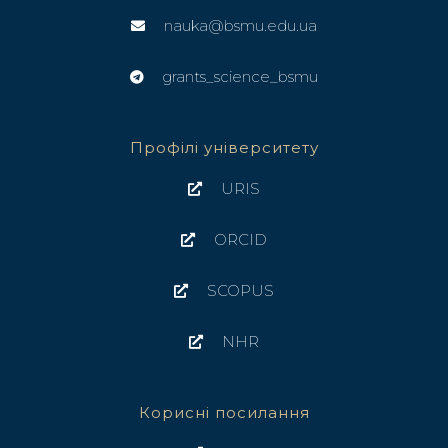
nauka@bsmu.edu.ua
grants_science_bsmu
Профілі університету
URIS
ORCID
SCOPUS
NHR
Корисні посилання