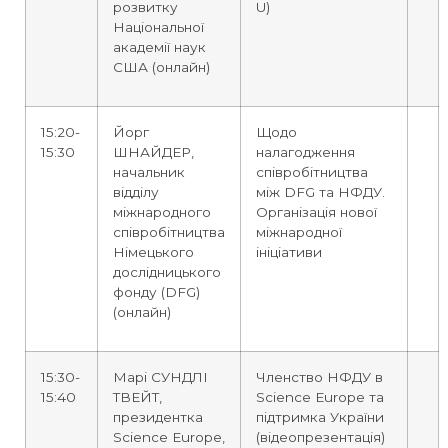
розвитку
U)
Національної
академії наук
США (онлайн)
15:20-
Йорг
Щодо
15:30
ШНАЙДЕР,
налагодження
начальник
співробітництва
відділу
між DFG та НФДУ.
міжнародного
Організація нової
співробітництва
міжнародної
Німецького
ініціативи
дослідницького
фонду (DFG)
(онлайн)
15:30-
Марі СУНДЛІ
Членство НФДУ в
15:40
ТВЕЙТ,
Science Europe та
президентка
підтримка України
Science Europe,
(відеопрезентація)