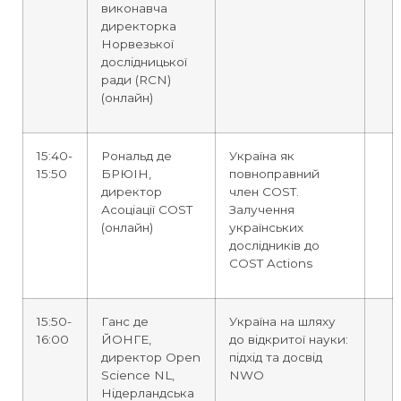
виконавча
директорка
Норвезької
дослідницької
ради (RCN)
(онлайн)
15:40-
Рональд де
Україна як
15:50
БРЮІН,
повноправний
директор
член COST.
Асоціації COST
Залучення
(онлайн)
українських
дослідників до
COST Actions
15:50-
Ганс де
Україна на шляху
16:00
ЙОНГЕ,
до відкритої науки:
директор Open
підхід та досвід
Science NL,
NWO
Нідерландська