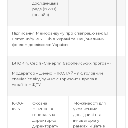
дослідницька
рада (NWO)
(онлайн)
Підписання Меморандуму про співпрацю між EIT
Community RIS Hub в Україні та Національним
фондом досліджень України
БЛОК 4. Сесія «Синергія Європейських програм»
Модератор – Денис НІКОЛАЙЧУК, головний
спеціаліст відділу «Офіс Горизонт Європа в
Україні» НФДУ
16:00-
Оксана
Можливості для
16:15
БЕРЕЖНА,
українських
генеральна
дослідників та
директорка
інноваторів у
директорату
рамках ініціатив