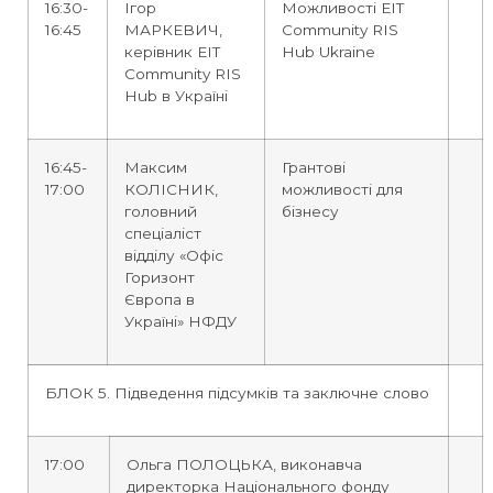
16:30-
Ігор
Можливості EIT
16:45
МАРКЕВИЧ,
Community RIS
керівник EIT
Hub Ukraine
Community RIS
Hub в Україні
16:45-
Максим
Грантові
17:00
КОЛІСНИК,
можливості для
головний
бізнесу
спеціаліст
відділу «Офіс
Горизонт
Європа в
Україні» НФДУ
БЛОК 5. Підведення підсумків та заключне слово
17:00
Ольга ПОЛОЦЬКА, виконавча
директорка Національного фонду