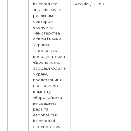
інновацій та
Асоціації COST
зв’язків науки з
реальним
сектором
економіки
Міністерства
освіти і науки
України,
Національна
координаторка
Європейської
асоціації COST в
Україні,
представниця
програмного
комітету
«Європейська
інноваційна
рада та
європейські
інноваційні
екосистеми»