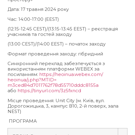
Дата: 17 травня 2024 року
Час: 14:00-17:00 (EEST)
(12:15-12:45 CEST)/(13:15-13:45 EEST) – реєстрація
учасників та гостей заходу
(13:00 CEST)/(14:00 EEST) – початок заходу
Формат проведення заходу: гібридний
Синхронний переклад забезпечується з
використанням платформи WEBEX за
посиланням:
https://heoinua.webex.com/
heoinua/j.php?MTID=
m3ced84d7011762f78d55710dddc81
55a
або
https://tinyurl.com/3z5fxncd
Місце проведення: Unit City (м. Київ, вул.
Дорогожицька, 3, кампус В10, 2-й поверх, зала
NEST)
ПРОГРАМА