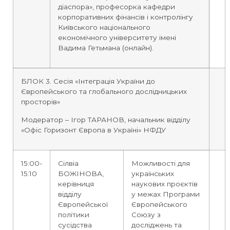
діаспора», професорка кафедри
корпоративних фінансів і контролінгу
Київського національного
економічного університету імені
Вадима Гетьмана (онлайн).
БЛОК 3. Сесія «Інтеграція України до
Європейського та глобального дослідницьких
просторів»
Модератор – Ігор ТАРАНОВ, начальник відділу
«Офіс Горизонт Європа в Україні» НФДУ
15:00-
Сілвіа
Можливості для
15:10
БОЖІНОВА,
українських
керівниця
наукових проєктів
відділу
у межах Програми
Європейської
Європейського
політики
Союзу з
сусідства
досліджень та