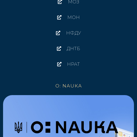
МОЗ
МОН
НФДУ
ДНТБ
НРАТ
O: NAUKA