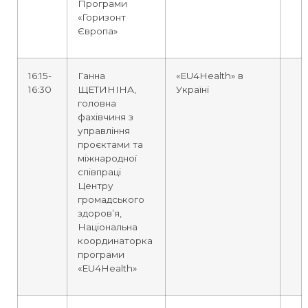
Програми
«Горизонт
Європа»
16:15-
Ганна
«EU4Health» в
16:30
ЩЕТИНІНА,
Україні
головна
фахівчиня з
управління
проєктами та
міжнародної
співпраці
Центру
громадського
здоров’я,
Національна
координаторка
програми
«EU4Health»