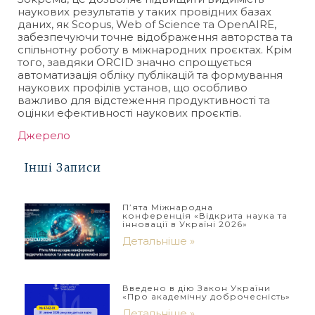
наукових результатів у таких провідних базах
даних, як Scopus, Web of Science та OpenAIRE,
забезпечуючи точне відображення авторства та
спільнотну роботу в міжнародних проєктах. Крім
того, завдяки ORCID значно спрощується
автоматизація обліку публікацій та формування
наукових профілів установ, що особливо
важливо для відстеження продуктивності та
оцінки ефективності наукових проєктів.
Джерело
Інші Записи
П’ята Міжнародна
конференція «Відкрита наука та
інновації в Україні 2026»
Детальніше »
Введено в дію Закон України
«Про академічну доброчесність»
Детальніше »