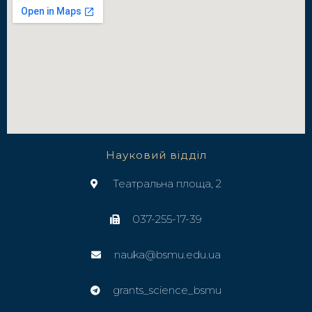
Науковий відділ
Театральна площа, 2
037-255-17-39
nauka@bsmu.edu.ua
grants_science_bsmu