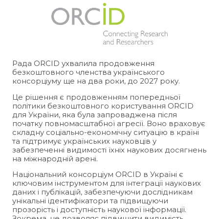
Рада ORCID ухвалила продовження
безкоштовного членства українського
консорціуму ще на два роки, до 2027 року.
Це рішення є продовженням попередньої
політики безкоштовного користування ORCID
для України, яка була запроваджена після
початку повномасштабної агресії. Воно враховує
складну соціально-економічну ситуацію в країні
та підтримує українських науковців у
забезпеченні видимості їхніх наукових досягнень
на міжнародній арені.
Національний консорціум ORCID в Україні є
ключовим інструментом для інтеграції наукових
даних і публікацій, забезпечуючи дослідникам
унікальні ідентифікатори та підвищуючи
прозорість і доступність наукової інформації.
Зокрема, це дозволяє підвищити видимість