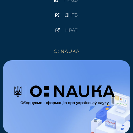
ДНТБ
НРАТ
O: NAUKA