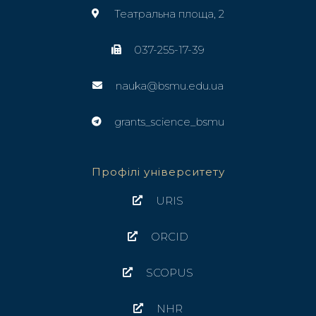
Театральна площа, 2
037-255-17-39
nauka@bsmu.edu.ua
grants_science_bsmu
Профілі університету
URIS
ORCID
SCOPUS
NHR