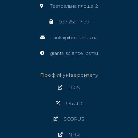
Театральна площа, 2
037-255-17-39
nauka@bsmu.edu.ua
grants_science_bsmu
Профілі університету
URIS
ORCID
SCOPUS
NHR