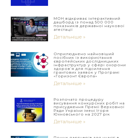
МОН відкриває інтерактивний
дашборд із понад 500 000
показників державної наукової
атестації
Детальніше »
Оприлюднено найновіший
посібник із використання
європейських дослідницьких
інфраструктур у сфері охорони
здоров’я для підсилення
грантових заявок у Програмі
«Горизонт Європа»
Детальніше »
Розпочато процедуру
висування конкурсних робіт на
присудження Премії Верховної
Ради України імені Ігоря
Юхновського на 2027 рік
Детальніше »
Пошук партнерів для участі в