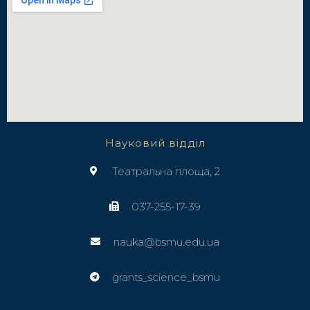
Науковий відділ
Театральна площа, 2
037-255-17-39
nauka@bsmu.edu.ua
grants_science_bsmu