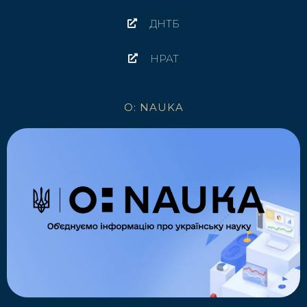
ДНТБ
НРАТ
O: NAUKA