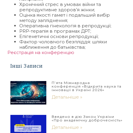
Хронічний стрес в умовах війни та
репродуктивне здоров’я жінки;
Оцінка якості гамет і подальший вибір
методу запліднення;
Оперативна гінекологія в репродукції;
PRP-терапія в програмах ДРТ;
Епігенетичні основи репродукції;
Фактор чоловічого безпліддя: шляхи
наближення до батьківства;
Реєстрація на конференцію
Інші Записи
П’ята Міжнародна
конференція «Відкрита наука та
інновації в Україні 2026»
Детальніше »
Введено в дію Закон України
«Про академічну доброчесність»
Детальніше »