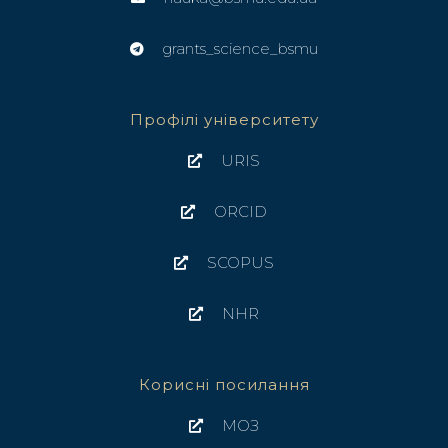
grants_science_bsmu
Профілі університету
URIS
ORCID
SCOPUS
NHR
Корисні посилання
МОЗ