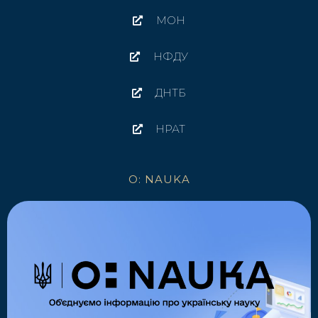
МОН
НФДУ
ДНТБ
НРАТ
O: NAUKA