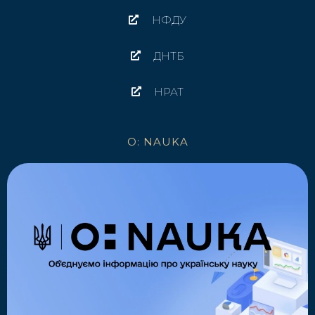
НФДУ
ДНТБ
НРАТ
O: NAUKA