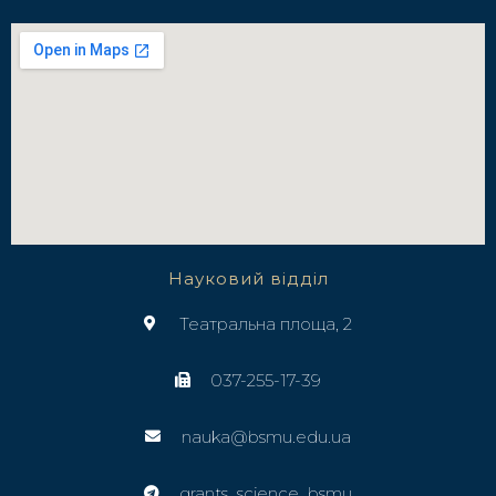
Науковий відділ
Театральна площа, 2
037-255-17-39
nauka@bsmu.edu.ua
grants_science_bsmu