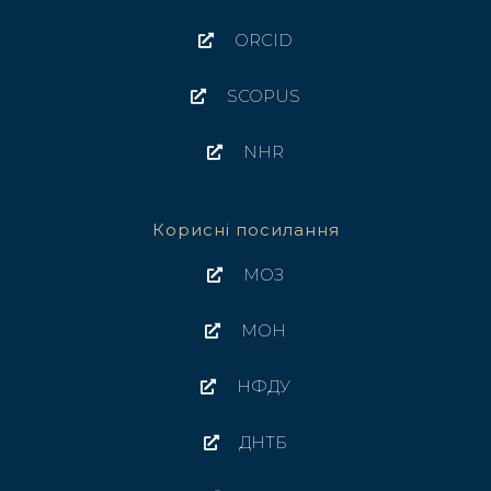
ORCID
SCOPUS
NHR
Корисні посилання
МОЗ
МОН
НФДУ
ДНТБ