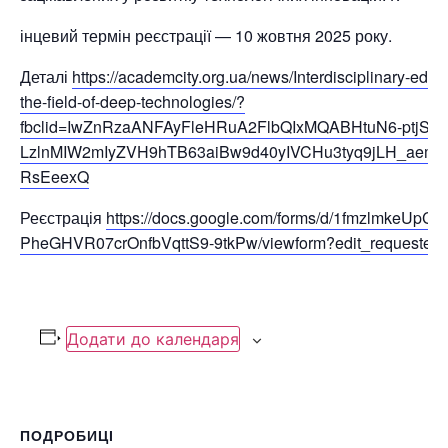
інцевий термін реєстрації — 10 жовтня
2025
року.
Деталі
https://academcity.org.ua/news/Interdisciplinary-educat
the-field-of-deep-technologies/?
fbclid=IwZnRzaANFAyFleHRuA2FlbQIxMQABHtuN6-ptjSR
LzlnMIW2mIyZVH9hTB63aiBw9d40yIVCHu3tyq9jLH_aem
RsEeexQ
Реєстрація
https://docs.google.com/forms/d/1fmzlmkeUpC
PheGHVR07crOnfbVqttS9-9tkPw/viewform?edit_requested=
Додати до календаря
ПОДРОБИЦІ