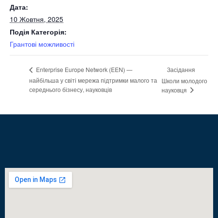
Дата:
10 Жовтня, 2025
Подія Категорія:
Грантові можливості​
Засідання
Enterprise Europe Network (EEN) —
найбільша у світі мережа підтримки малого та
Школи молодого
середнього бізнесу, науковців
науковця