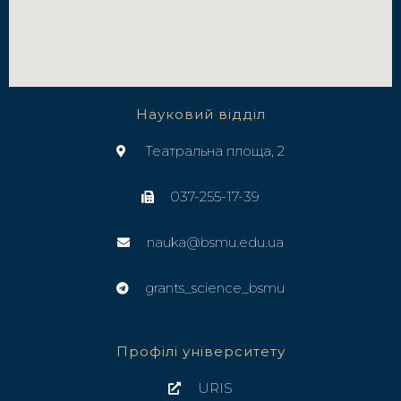
Науковий відділ
Театральна площа, 2
037-255-17-39
nauka@bsmu.edu.ua
grants_science_bsmu
Профілі університету
URIS