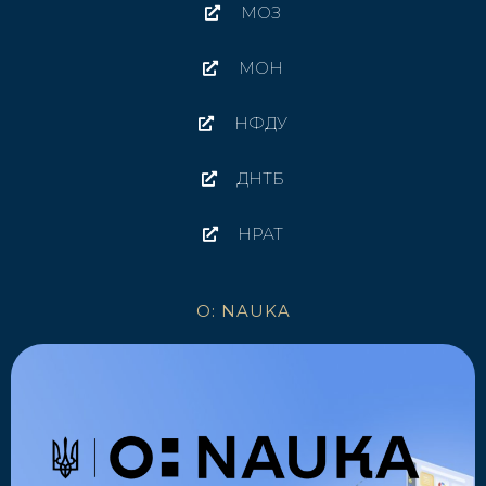
МОЗ
МОН
НФДУ
ДНТБ
НРАТ
O: NAUKA