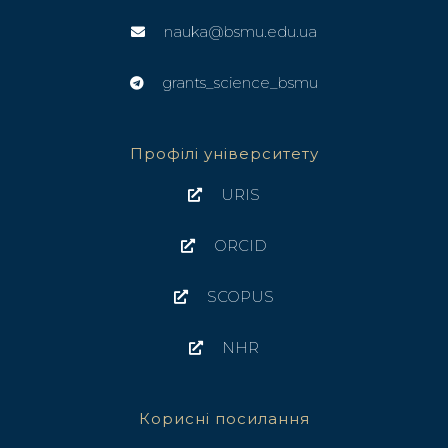
nauka@bsmu.edu.ua
grants_science_bsmu
Профілі університету
URIS
ORCID
SCOPUS
NHR
Корисні посилання