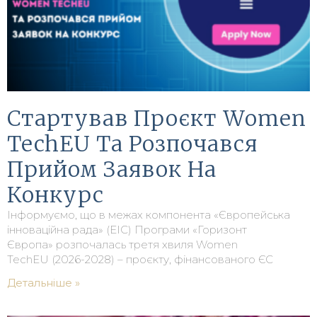
Стартував Проєкт Women
TechEU Та Розпочався
Прийом Заявок На
Конкурс
Інформуємо, що в межах компонента «Європейська
інноваційна рада» (EIC) Програми «Горизонт
Європа» розпочалась третя хвиля Women
TechEU (2026-2028) – проєкту, фінансованого ЄС
Детальніше »