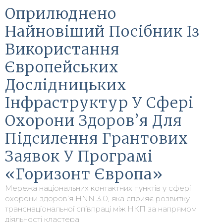
Оприлюднено
Найновіший Посібник Із
Використання
Європейських
Дослідницьких
Інфраструктур У Сфері
Охорони Здоров’я Для
Підсилення Грантових
Заявок У Програмі
«Горизонт Європа»
Мережа національних контактних пунктів у сфері
охорони здоров’я HNN 3.0, яка сприяє розвитку
транснаціональної співпраці між НКП за напрямом
діяльності кластера