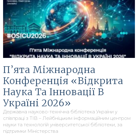
П’ята Міжнародна
Конференція «Відкрита
Наука Та Інновації В
Україні 2026»
Державна науково-технічна бібліотека України у
співпраці з TIB – Лейбніцьким інформаційним центром
науки та технологій університетської бібліотеки, за
підтримки Міністерства