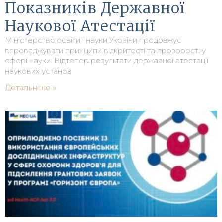
Показників Державної
Наукової Атестації
Міністерство освіти і науки України продовжує
впроваджувати принципи відкритості та прозорості у
сфері науки. Відтепер результати державної атестації
наукових установ
Детальніше »