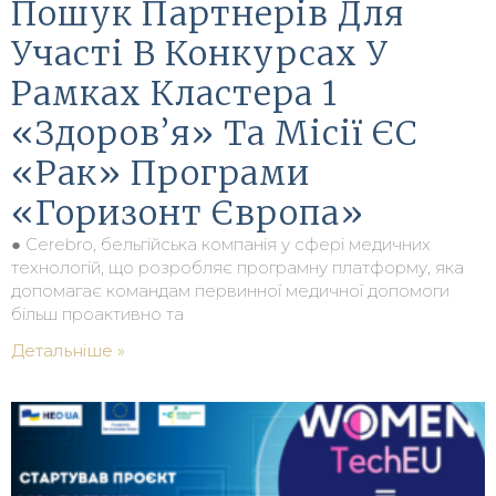
Пошук Партнерів Для
Участі В Конкурсах У
Рамках Кластера 1
«Здоров’я» Та Місії ЄС
«Рак» Програми
«Горизонт Європа»
● Cerebro, бельгійська компанія у сфері медичних
технологій, що розробляє програмну платформу, яка
допомагає командам первинної медичної допомоги
більш проактивно та
Детальніше »