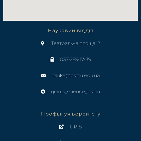
Науковий відділ
Театральна площа, 2
037-255-17-39
nauka@bsmu.edu.ua
grants_science_bsmu
Профілі університету
URIS