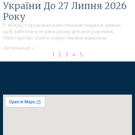
України До 27 Липня 2026
Року
У зв’язку з продовженням термінів подання заявок,
щоб забезпечити рівні умови для всіх учасників,
Міністерство освіти і науки України відкриває
Детальніше »
1
2
3
4
5