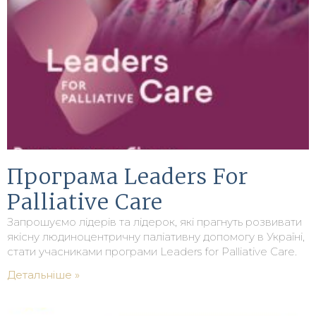
Програма Leaders For
Palliative Care
Запрошуємо лідерів та лідерок, які прагнуть розвивати
якісну людиноцентричну паліативну допомогу в Україні,
стати учасниками програми Leaders for Palliative Care.
Детальніше »