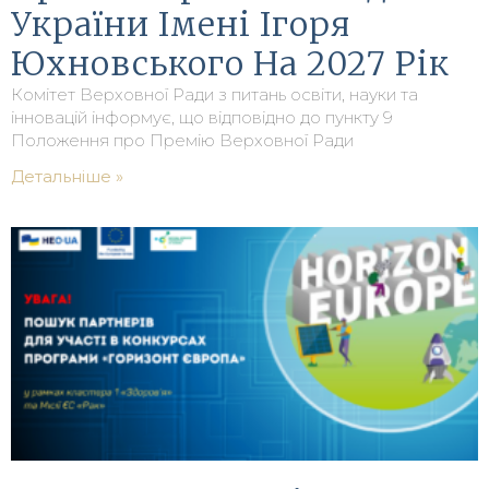
України Імені Ігоря
Юхновського На 2027 Рік
Комітет Верховної Ради з питань освіти, науки та
інновацій інформує, що відповідно до пункту 9
Положення про Премію Верховної Ради
Детальніше »